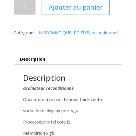
quantité
Ajouter au panier
de
Ordinateur
fixe
reconditionné
Catégories :
INFORMATIQUE
,
PC FIXE
,
reconditionné
lenovo
core
i3
Description
Description
Ordinateur reconditionné
Ordinateur fixe mini Lenovo think centre
sortie hdmi display port vga
Processeur: intel core i3
Mémoire: 16 gb