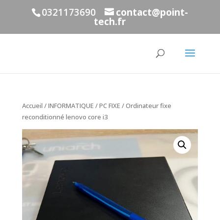
0321173690
contact@point-
tech.fr
Accueil
/
INFORMATIQUE
/
PC FIXE
/ Ordinateur fixe
reconditionné lenovo core i3