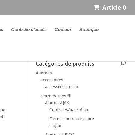
Article 0
ce
Contrôle d’accès
Copieur
Boutique
Catégories de produits
Alarmes
accessoires
accessoires risco
alarmes sans fil
Alarme AJAX
Centrales/pack Ajax
que
et.
Détecteurs/accessoire
s ajax
Alarmes RISCO