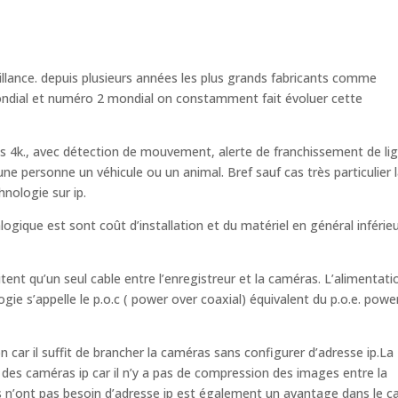
eillance. depuis plusieurs années les plus grands fabricants comme
ndial et numéro 2 mondial on constamment fait évoluer cette
 4k., avec détection de mouvement, alerte de franchissement de lig
 d’une personne un véhicule ou un animal. Bref sauf cas très particulier 
hnologie sur ip.
logique est sont coût d’installation et du matériel en général inférie
ent qu’un seul cable entre l’enregistreur et la caméras. L’alimentati
ie s’appelle le p.o.c ( power over coaxial) équivalent du p.o.e. powe
n car il suffit de brancher la caméras sans configurer d’adresse ip.La
le des caméras ip car il n’y a pas de compression des images entre la
as n’ont pas besoin d’adresse ip est également un avantage dans le c