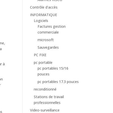
Contrôle d'accès
INFORMATIQUE
Logiciels
Factures gestion
commerciale
microsoft
ne,
Sauvegardes
la
PC FIXE
pc portable
ur à
pc portables 15/16
pouces
on
pc portables 17.3 pouces
r
reconditionné
Stations de travail
professionnelles
Video-surveillance
as