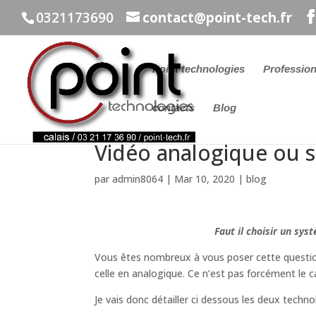
0321173690
contact@point-tech.fr
Point technologies
Profession
contacts
Blog
Vidéo analogique ou s
par
admin8064
|
Mar 10, 2020
|
blog
Faut il choisir un sys
Vous êtes nombreux à vous poser cette questio
celle en analogique. Ce n’est pas forcément le c
Je vais donc détailler ci dessous les deux techno