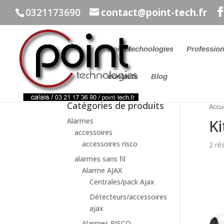
0321173690
contact@point-tech.fr
Point technologies
Profession
contacts
Blog
Catégories de produits
Accue
Ki
Alarmes
accessoires
accessoires risco
2 ré
alarmes sans fil
Alarme AJAX
Centrales/pack Ajax
Détecteurs/accessoires
ajax
Alarmes RISCO